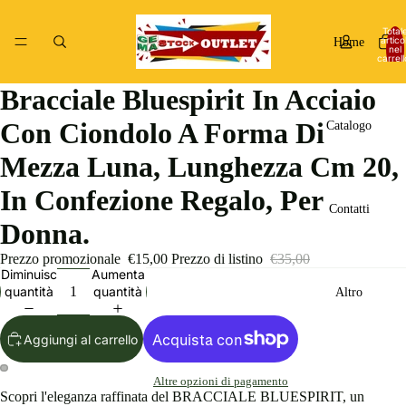
Total
articol
Home
nel
carrell
0
Bracciale Bluespirit In Acciaio
Con Ciondolo A Forma Di
Catalogo
Mezza Luna, Lunghezza Cm 20,
In Confezione Regalo, Per
Contatti
Donna.
Prezzo promozionale
€15,00
Prezzo di listino
€35,00
Diminuisci
Aumenta
quantità
quantità
Altro
Aggiungi al carrello
Altre opzioni di pagamento
Apri
Apri
Scopri l'eleganza raffinata del BRACCIALE BLUESPIRIT, un