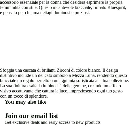
accessorio essenziale per la donna che desidera esprimere la propria
immagine
immagine
femminilità con stile. Questo incantevole bracciale, firmato Bluespirit,
a
a
é pensato per chi ama dettagli luminosi e preziosi.
schermo
schermo
intero
intero
Sfoggia una cascata di brillanti Zirconi di colore bianco. Il design
distintivo include un delicato simbolo a Mezza Luna, rendendo questo
bracciale un regalo perfetto o un aggiunta sofisticata alla tua collezione.
La sua finitura esalta la luminosità delle gemme, creando un effetto
visivo accattivante che cattura la luce, impreziosendo ogni tuo gesto
con un tocco di splendore.
You may also like
Join our email list
Informativa sulla privacy
Get exclusive deals and early access to new products.
Informativa sui rimborsi